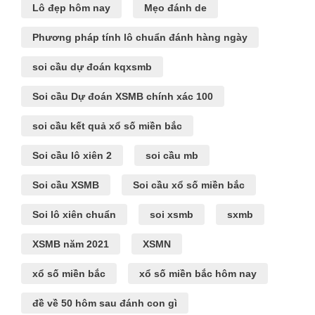
Lô đẹp hôm nay
Mẹo đánh de
Phương pháp tính lô chuẩn đánh hàng ngày
soi cầu dự đoán kqxsmb
Soi cầu Dự đoán XSMB chính xác 100
soi cầu kết quả xổ số miền bắc
Soi cầu lô xiên 2
soi cầu mb
Soi cầu XSMB
Soi cầu xổ số miền bắc
Soi lô xiên chuẩn
soi xsmb
sxmb
XSMB năm 2021
XSMN
xổ số miền bắc
xổ số miền bắc hôm nay
đề về 50 hôm sau đánh con gì