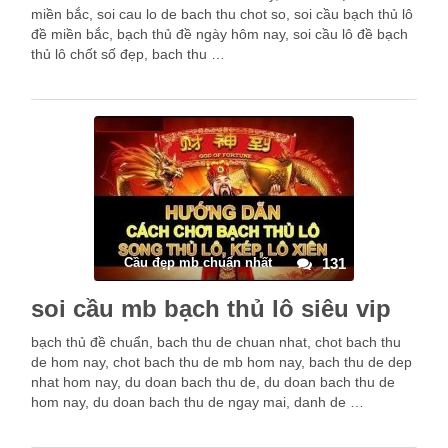
miền bắc, soi cau lo de bach thu chot so, soi cầu bạch thủ lô
đề miền bắc, bạch thủ đề ngày hôm nay, soi cầu lô đề bạch
thủ lô chốt số đẹp, bach thu …
Cầu đẹp mb chuẩn nhất
131
soi cầu mb bạch thủ lô siêu vip
bạch thủ đề chuẩn, bach thu de chuan nhat, chot bach thu
de hom nay, chot bach thu de mb hom nay, bach thu de dep
nhat hom nay, du doan bach thu de, du doan bach thu de
hom nay, du doan bach thu de ngay mai, danh de …