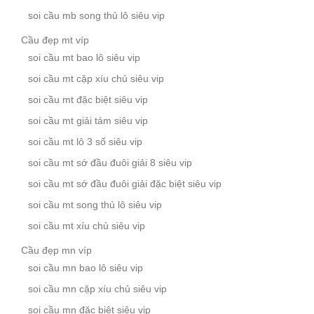
soi cầu mb song thủ lô siêu vip
Cầu đẹp mt víp
soi cầu mt bao lô siêu vip
soi cầu mt cặp xíu chủ siêu vip
soi cầu mt đặc biệt siêu vip
soi cầu mt giải tám siêu vip
soi cầu mt lô 3 số siêu vip
soi cầu mt sớ đầu đuôi giải 8 siêu vip
soi cầu mt sớ đầu đuôi giải đặc biệt siêu vip
soi cầu mt song thủ lô siêu vip
soi cầu mt xíu chủ siêu vip
Cầu đẹp mn víp
soi cầu mn bao lô siêu vip
soi cầu mn cặp xíu chủ siêu vip
soi cầu mn đặc biệt siêu vip