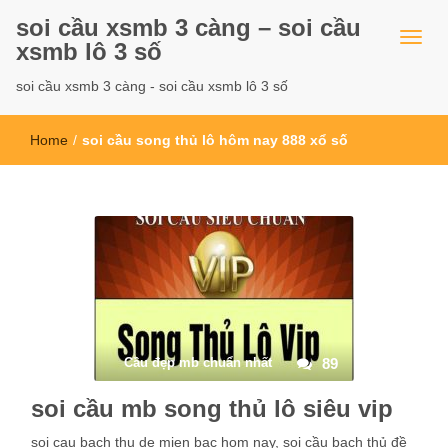
soi cầu xsmb 3 càng – soi cầu
xsmb lô 3 số
soi cầu xsmb 3 càng - soi cầu xsmb lô 3 số
Home
/
soi cầu song thủ lô hôm nay 888 xổ số
Cầu đẹp mb chuẩn nhất
89
soi cầu mb song thủ lô siêu vip
soi cau bach thu de mien bac hom nay, soi cầu bạch thủ đề