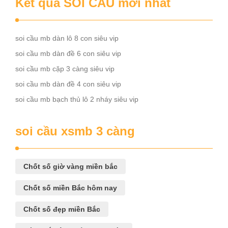
Kết quả SOI CẦU mới nhất
soi cầu mb dàn lô 8 con siêu vip
soi cầu mb dàn đề 6 con siêu vip
soi cầu mb cặp 3 càng siêu vip
soi cầu mb dàn đề 4 con siêu vip
soi cầu mb bạch thủ lô 2 nháy siêu vip
soi cầu xsmb 3 càng
Chốt số giờ vàng miền bắc
Chốt số miền Bắc hôm nay
Chốt số đẹp miền Bắc