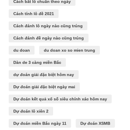
Cách bắt lô chuẩn theo ngày
Cách tính lô đề 2021
Cách đánh lô ngày nào cũng trúng
Cách đánh đề ngày nào cũng trúng
du doan
du doan xo so mien trung
Dàn de 3 càng miền Bắc
dự đoán giải đặc biệt hôm nay
Dự đoán giải đặc biệt ngày mai
Dự đoán kết quả xổ số siêu chính xác hôm nay
Dự đoán lô xiên 2
Dự đoán miền Bắc ngày 11
Dự đoán XSMB