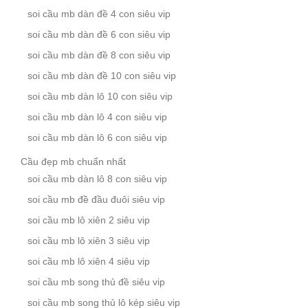
soi cầu mb dàn đề 4 con siêu vip
soi cầu mb dàn đề 6 con siêu vip
soi cầu mb dàn đề 8 con siêu vip
soi cầu mb dàn đề 10 con siêu vip
soi cầu mb dàn lô 10 con siêu vip
soi cầu mb dàn lô 4 con siêu vip
soi cầu mb dàn lô 6 con siêu vip
Cầu đẹp mb chuẩn nhất
soi cầu mb dàn lô 8 con siêu vip
soi cầu mb đề đầu đuôi siêu vip
soi cầu mb lô xiên 2 siêu vip
soi cầu mb lô xiên 3 siêu vip
soi cầu mb lô xiên 4 siêu vip
soi cầu mb song thủ đề siêu vip
soi cầu mb song thủ lô kép siêu vip