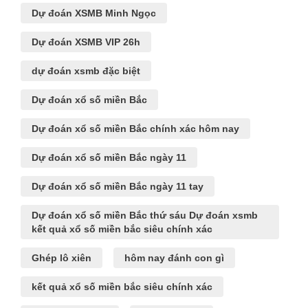
Dự đoán XSMB Minh Ngọc
Dự đoán XSMB VIP 26h
dự đoán xsmb đặc biệt
Dự đoán xổ số miền Bắc
Dự đoán xổ số miền Bắc chính xác hôm nay
Dự đoán xổ số miền Bắc ngày 11
Dự đoán xổ số miền Bắc ngày 11 tay
Dự đoán xổ số miền Bắc thứ sáu Dự đoán xsmb
kết quả xổ số miền bắc siêu chính xác
Ghép lô xiên
hôm nay đánh con gì
kết quả xổ số miền bắc siêu chính xác