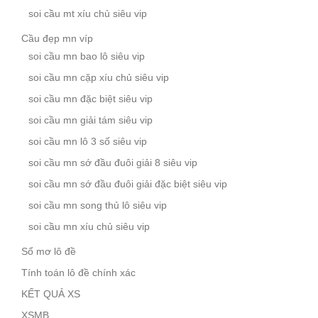
soi cầu mt xíu chủ siêu vip
Cầu đẹp mn víp
soi cầu mn bao lô siêu vip
soi cầu mn cặp xíu chủ siêu vip
soi cầu mn đặc biệt siêu vip
soi cầu mn giải tám siêu vip
soi cầu mn lô 3 số siêu vip
soi cầu mn sớ đầu đuôi giải 8 siêu vip
soi cầu mn sớ đầu đuôi giải đặc biệt siêu vip
soi cầu mn song thủ lô siêu vip
soi cầu mn xíu chủ siêu vip
Sổ mơ lô đề
Tính toán lô đề chính xác
KẾT QUẢ XS
XSMB