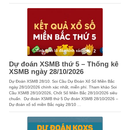
Tính toán lô đề chính xác
2
Dự đoán XSMB thứ 5 – Thống kê
XSMB ngày 28/10/2026
Dự Đoán XSMB 28/10. Soi Cầu Dự Đoán Xổ Số Miền Bắc
ngày 28/10/2026 chính xác nhất, miễn phí. Tham khảo Soi
Cầu XSMB 28/10/2026, Chốt Số Miền Bắc 28/10/2026 siêu
chuẩn. Dự đoán XSMB thứ 5 Dự đoán XSMB 28/10/2026 –
Dự đoán xổ số miền Bắc ngày 28/10 …