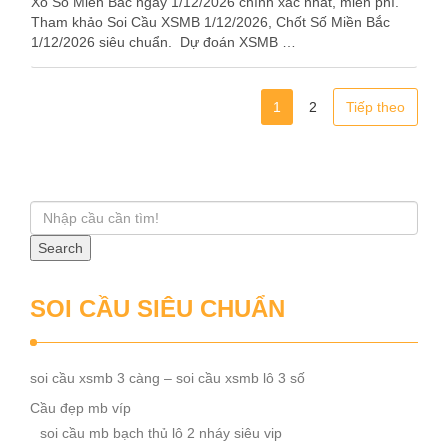
Xổ Số Miền Bắc ngày 1/12/2026 chính xác nhất, miễn phí.
Tham khảo Soi Cầu XSMB 1/12/2026, Chốt Số Miền Bắc
1/12/2026 siêu chuẩn. Dự đoán XSMB …
1
2
Tiếp theo
Search
SOI CẦU SIÊU CHUẨN
soi cầu xsmb 3 càng – soi cầu xsmb lô 3 số
Cầu đẹp mb víp
soi cầu mb bạch thủ lô 2 nháy siêu vip