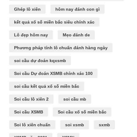
Ghép lô xiên
hôm nay đánh con gì
kết quả xổ số miền bắc siêu chính xác
Lô đẹp hôm nay
Mẹo đánh de
Phương pháp tính lô chuẩn đánh hàng ngày
soi cầu dự đoán kqxsmb
Soi cầu Dự đoán XSMB chính xác 100
soi cầu kết quả xổ số miền bắc
Soi cầu lô xiên 2
soi cầu mb
Soi cầu XSMB
Soi cầu xổ số miền bắc
Soi lô xiên chuẩn
soi xsmb
sxmb