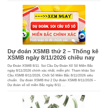
Tính toán lô đề chính xác
2
Dự đoán XSMB thứ 2 – Thống kê
XSMB ngày 8/11/2026 chiều nay
Dự Đoán XSMB 8/11. Soi Cầu Dự Đoán Xổ Số Miền Bắc
ngày 8/11/2026 chính xác nhất, miễn phí. Tham khảo Soi
Cầu XSMB 8/11/2026, Chốt Số Miền Bắc 8/11/2026 siêu
chuẩn. Dự đoán XSMB thứ 2 Dự đoán XSMB 8/11/2026 –
Dự đoán xổ số miền Bắc ngày 8/11 …