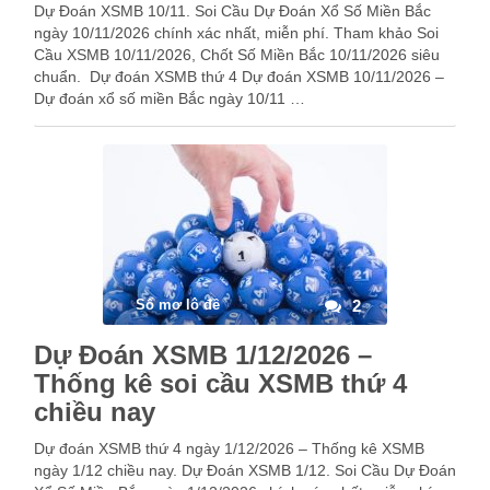
Dự Đoán XSMB 10/11. Soi Cầu Dự Đoán Xổ Số Miền Bắc
ngày 10/11/2026 chính xác nhất, miễn phí. Tham khảo Soi
Cầu XSMB 10/11/2026, Chốt Số Miền Bắc 10/11/2026 siêu
chuẩn. Dự đoán XSMB thứ 4 Dự đoán XSMB 10/11/2026 –
Dự đoán xổ số miền Bắc ngày 10/11 …
Sổ mơ lô đề
2
Dự Đoán XSMB 1/12/2026 –
Thống kê soi cầu XSMB thứ 4
chiều nay
Dự đoán XSMB thứ 4 ngày 1/12/2026 – Thống kê XSMB
ngày 1/12 chiều nay. Dự Đoán XSMB 1/12. Soi Cầu Dự Đoán