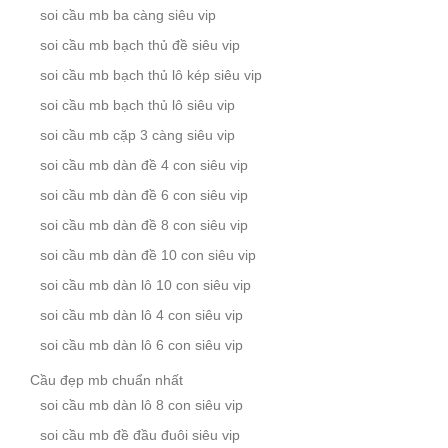
soi cầu mb ba càng siêu vip
soi cầu mb bạch thủ đề siêu vip
soi cầu mb bạch thủ lô kép siêu vip
soi cầu mb bạch thủ lô siêu vip
soi cầu mb cặp 3 càng siêu vip
soi cầu mb dàn đề 4 con siêu vip
soi cầu mb dàn đề 6 con siêu vip
soi cầu mb dàn đề 8 con siêu vip
soi cầu mb dàn đề 10 con siêu vip
soi cầu mb dàn lô 10 con siêu vip
soi cầu mb dàn lô 4 con siêu vip
soi cầu mb dàn lô 6 con siêu vip
Cầu đẹp mb chuẩn nhất
soi cầu mb dàn lô 8 con siêu vip
soi cầu mb đề đầu đuôi siêu vip