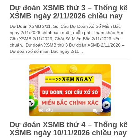
Dự đoán XSMB thứ 3 – Thống kê
XSMB ngày 2/11/2026 chiều nay
Dự Đoán XSMB 2/11. Soi Cầu Dự Đoán Xổ Số Miền Bắc
ngày 2/11/2026 chính xác nhất, miễn phí. Tham khảo Soi
Cầu XSMB 2/11/2026, Chốt Số Miền Bắc 2/11/2026 siêu
chuẩn. Dự đoán XSMB thứ 3 Dự đoán XSMB 2/11/2026 –
Dự đoán xổ số miền Bắc ngày 2/11 …
soi cầu
2
Dự đoán XSMB thứ 4 – Thống kê
XSMB ngày 10/11/2026 chiều nay