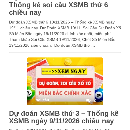
Thống kê soi cầu XSMB thứ 6
chiều nay
Dự đoán XSMB thứ 6 19/11/2026 – Thống kê XSMB ngày
19/11 chiều nay. Dự Đoán XSMB 19/11. Soi Cầu Dự Đoán Xổ
Số Miền Bắc ngày 19/11/2026 chính xác nhất, miễn phí.
Tham khảo Soi Cầu XSMB 19/11/2026, Chốt Số Miền Bắc
19/11/2026 siêu chuẩn. Dự đoán XSMB thứ …
soi cầu
2
Dự đoán XSMB thứ 3 – Thống kê
XSMB ngày 9/11/2026 chiều nay