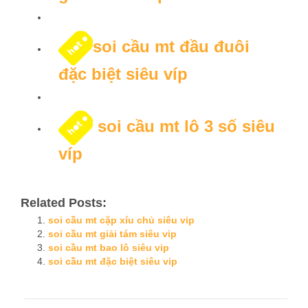
soi cầu mt đầu đuôi
đặc biệt siêu víp
soi cầu mt lô 3 số siêu
víp
Related Posts:
soi cầu mt cặp xíu chủ siêu vip
soi cầu mt giải tám siêu vip
soi cầu mt bao lô siêu vip
soi cầu mt đặc biệt siêu vip