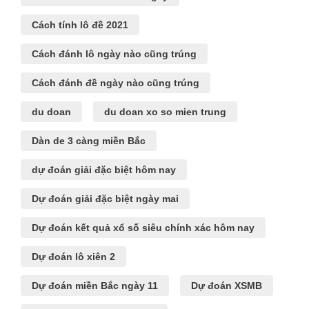
Cách tính lô đề 2021
Cách đánh lô ngày nào cũng trúng
Cách đánh đề ngày nào cũng trúng
du doan
du doan xo so mien trung
Dàn de 3 càng miền Bắc
dự đoán giải đặc biệt hôm nay
Dự đoán giải đặc biệt ngày mai
Dự đoán kết quả xổ số siêu chính xác hôm nay
Dự đoán lô xiên 2
Dự đoán miền Bắc ngày 11
Dự đoán XSMB