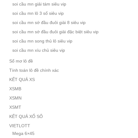
soi cầu mn giải tám siêu vip
soi cầu mn lô 3 số siêu vip
soi cầu mn sớ đầu đuôi giải 8 siêu vip
soi cầu mn sớ đầu đuôi giải đặc biệt siêu vip
soi cầu mn song thủ lô siêu vip
soi cầu mn xíu chủ siêu vip
Sổ mơ lô đề
Tính toán lô đề chính xác
KẾT QUẢ XS
XSMB
XSMN
XSMT
KẾT QUẢ XỔ SỐ
VIETLOTT
Mega 6×45