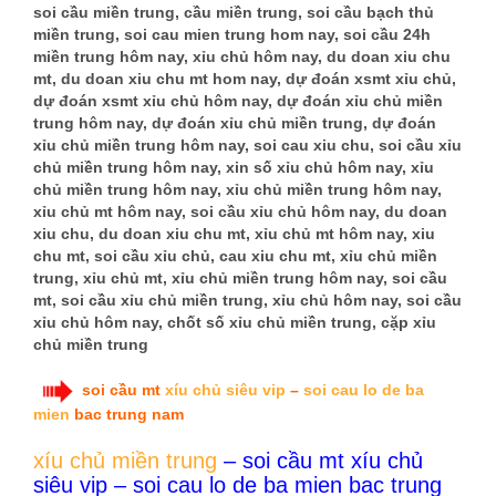
soi cầu miền trung, cầu miền trung, soi cầu bạch thủ
miền trung, soi cau mien trung hom nay, soi cầu 24h
miền trung hôm nay, xỉu chủ hôm nay, du doan xiu chu
mt, du doan xiu chu mt hom nay, dự đoán xsmt xỉu chủ,
dự đoán xsmt xỉu chủ hôm nay, dự đoán xỉu chủ miền
trung hôm nay, dự đoán xỉu chủ miền trung, dự đoán
xỉu chủ miền trung hôm nay, soi cau xiu chu, soi cầu xỉu
chủ miền trung hôm nay, xin số xỉu chủ hôm nay, xỉu
chủ miền trung hôm nay, xỉu chủ miền trung hôm nay,
xỉu chủ mt hôm nay, soi cầu xỉu chủ hôm nay, du doan
xiu chu, du doan xiu chu mt, xỉu chủ mt hôm nay, xiu
chu mt, soi cầu xỉu chủ, cau xiu chu mt, xỉu chủ miền
trung, xỉu chủ mt, xỉu chủ miền trung hôm nay, soi cầu
mt, soi cầu xỉu chủ miền trung, xỉu chủ hôm nay, soi cầu
xỉu chủ hôm nay, chốt số xỉu chủ miền trung, cặp xỉu
chủ miền trung
soi cầu mt
xíu chủ siêu vip
–
soi cau lo de ba
mien
bac trung nam
xíu chủ miền trung
– soi cầu mt xíu chủ
siêu vip – soi cau lo de ba mien bac trung