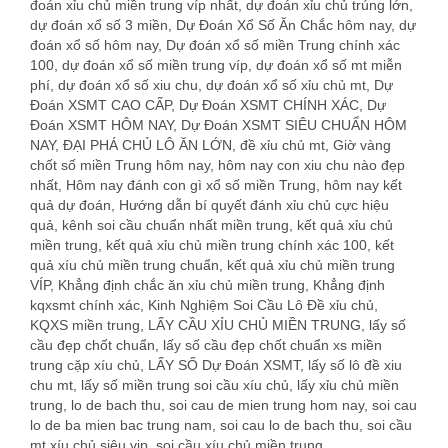
đoán xỉu chủ miền trung víp nhất
,
dự đoán xỉu chủ trúng lớn
,
dự đoán xổ số 3 miền
,
Dự Đoán Xổ Số Ăn Chắc hôm nay
,
dự
đoán xổ số hôm nay
,
Dự đoán xổ số miền Trung chính xác
100
,
dự đoán xổ số miền trung víp
,
dự đoán xổ số mt miễn
phí
,
dự đoán xổ số xiu chu
,
dự đoán xổ số xỉu chủ mt
,
Dự
Đoán XSMT CAO CẤP
,
Dự Đoán XSMT CHÍNH XÁC
,
Dự
Đoán XSMT HÔM NAY
,
Dự Đoán XSMT SIÊU CHUẨN HÔM
NAY
,
ĐẠI PHÁ CHỦ LÔ ĂN LỚN
,
đề xỉu chủ mt
,
Giờ vàng
chốt số miền Trung hôm nay
,
hôm nay con xiu chu nào đẹp
nhất
,
Hôm nay đánh con gì xổ số miền Trung
,
hôm nay kết
quả dự đoán
,
Hướng dẫn bí quyết đánh xỉu chủ cực hiệu
quả
,
kênh soi cầu chuẩn nhất miền trung
,
kết quả xỉu chủ
miền trung
,
kết quả xỉu chủ miền trung chính xác 100
,
kết
quả xíu chủ miền trung chuẩn
,
kết quả xỉu chủ miền trung
VÍP
,
Khẳng định chắc ăn xỉu chủ miền trung
,
Khẳng định
kqxsmt chính xác
,
Kinh Nghiệm Soi Cầu Lô Đề xỉu chủ
,
KQXS miền trung
,
LẤY CẦU XỈU CHỦ MIỀN TRUNG
,
lấy số
cầu đẹp chốt chuẩn
,
lấy số cầu đẹp chốt chuẩn xs miền
trung cặp xíu chủ
,
LẤY SỐ Dự Đoán XSMT
,
lấy số lô đề xiu
chu mt
,
lấy số miền trung soi cầu xíu chủ
,
lấy xỉu chủ miền
trung
,
lo de bach thu
,
soi cau de mien trung hom nay
,
soi cau
lo de ba mien bac trung nam
,
soi cau lo de bach thu
,
soi cầu
mt xíu chủ siêu vip
,
soi cầu xíu chủ miền trung