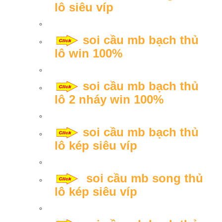
lô siêu víp
soi cầu mb bạch thủ
lô win 100%
soi cầu mb bạch thủ
lô 2 nháy win 100%
soi cầu mb bạch thủ
lô kép siêu víp
soi cầu mb song thủ
lô kép siêu víp