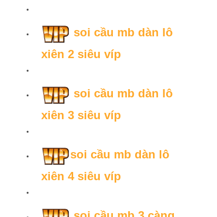
soi cầu mb dàn lô
xiên 2 siêu víp
soi cầu mb dàn lô
xiên 3 siêu víp
soi cầu mb dàn lô
xiên 4 siêu víp
soi cầu mb 3 càng