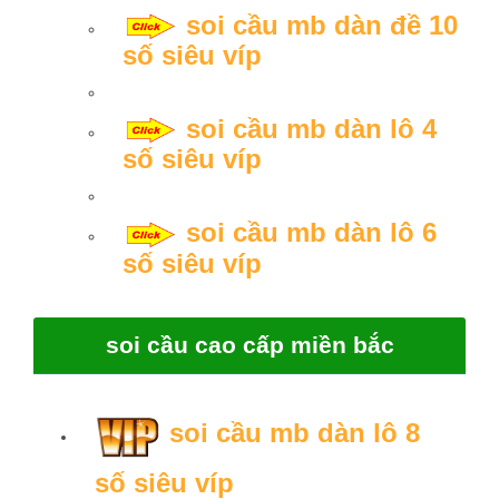
soi cầu mb dàn đề 10
số siêu víp
soi cầu mb dàn lô 4
số siêu víp
soi cầu mb dàn lô 6
số siêu víp
soi cầu cao cấp miền bắc
soi cầu mb dàn lô 8
số siêu víp