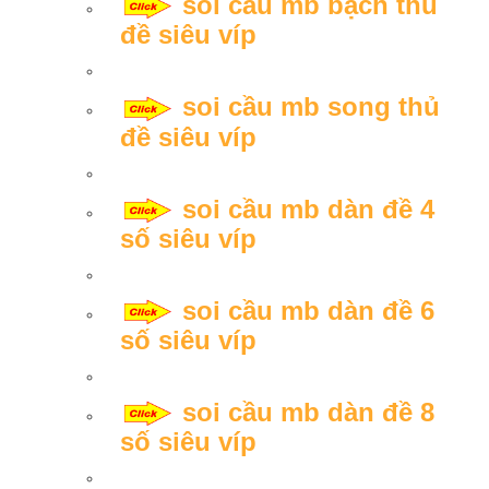
soi cầu mb bạch thủ
đề siêu víp
soi cầu mb song thủ
đề siêu víp
soi cầu mb dàn đề 4
số siêu víp
soi cầu mb dàn đề 6
số siêu víp
soi cầu mb dàn đề 8
số siêu víp