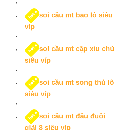
soi cầu mt bao lô siêu
víp
soi cầu mt cặp xỉu chủ
siêu víp
soi cầu mt song thủ lô
siêu víp
soi cầu mt đầu đuôi
giải 8 siêu víp