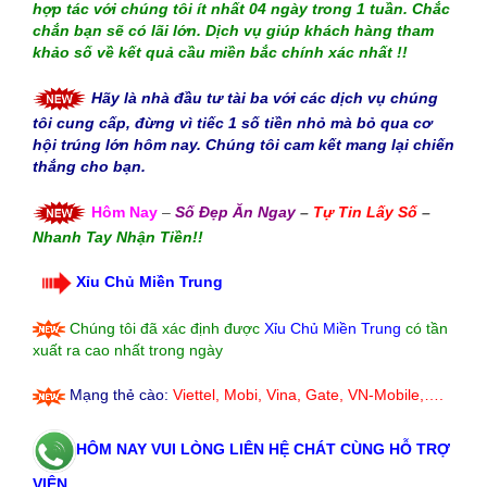
hợp tác với chúng tôi ít nhất 04 ngày trong 1 tuần. Chắc
chắn bạn sẽ có lãi lớn. Dịch vụ giúp khách hàng tham
khảo số về kết quả cầu miền bắc chính xác nhất !!
Hãy là nhà đầu tư tài ba với các dịch vụ chúng
tôi cung cấp, đừng vì tiếc 1 số tiền nhỏ mà bỏ qua cơ
hội trúng lớn hôm nay. Chúng tôi cam kết mang lại chiến
thắng cho bạn.
Hôm Nay
–
Số Đẹp Ăn Ngay
–
Tự Tin Lấy Số
–
Nhanh Tay Nhận Tiền!!
Xỉu Chủ Miền Trung
Chúng tôi đã xác định được
Xỉu Chủ Miền Trung
có tần
xuất ra cao nhất trong ngày
Mạng thẻ cào:
Viettel, Mobi, Vina, Gate, VN-Mobile,….
HÔM NAY VUI LÒNG LIÊN HỆ CHÁT CÙNG HỖ TRỢ
VIÊN