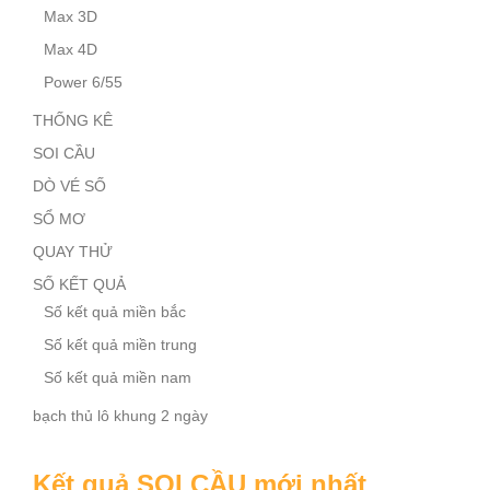
Max 3D
Max 4D
Power 6/55
THỐNG KÊ
SOI CẦU
DÒ VÉ SỐ
SỔ MƠ
QUAY THỬ
SỐ KẾT QUẢ
Số kết quả miền bắc
Số kết quả miền trung
Số kết quả miền nam
bạch thủ lô khung 2 ngày
Kết quả SOI CẦU mới nhất