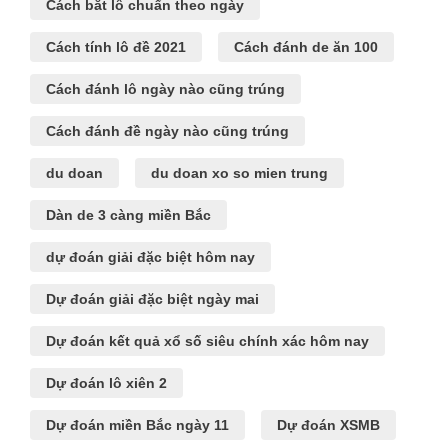
Cách bắt lô chuẩn theo ngày
Cách tính lô đề 2021
Cách đánh de ăn 100
Cách đánh lô ngày nào cũng trúng
Cách đánh đề ngày nào cũng trúng
du doan
du doan xo so mien trung
Dàn de 3 càng miền Bắc
dự đoán giải đặc biệt hôm nay
Dự đoán giải đặc biệt ngày mai
Dự đoán kết quả xổ số siêu chính xác hôm nay
Dự đoán lô xiên 2
Dự đoán miền Bắc ngày 11
Dự đoán XSMB