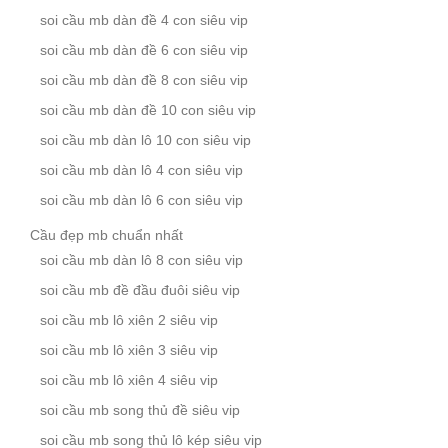
soi cầu mb dàn đề 4 con siêu vip
soi cầu mb dàn đề 6 con siêu vip
soi cầu mb dàn đề 8 con siêu vip
soi cầu mb dàn đề 10 con siêu vip
soi cầu mb dàn lô 10 con siêu vip
soi cầu mb dàn lô 4 con siêu vip
soi cầu mb dàn lô 6 con siêu vip
Cầu đẹp mb chuẩn nhất
soi cầu mb dàn lô 8 con siêu vip
soi cầu mb đề đầu đuôi siêu vip
soi cầu mb lô xiên 2 siêu vip
soi cầu mb lô xiên 3 siêu vip
soi cầu mb lô xiên 4 siêu vip
soi cầu mb song thủ đề siêu vip
soi cầu mb song thủ lô kép siêu vip