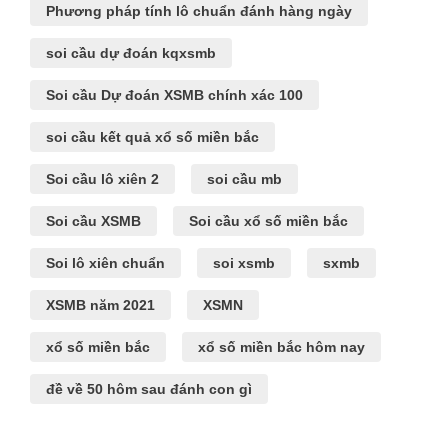
Phương pháp tính lô chuẩn đánh hàng ngày
soi cầu dự đoán kqxsmb
Soi cầu Dự đoán XSMB chính xác 100
soi cầu kết quả xổ số miền bắc
Soi cầu lô xiên 2
soi cầu mb
Soi cầu XSMB
Soi cầu xổ số miền bắc
Soi lô xiên chuẩn
soi xsmb
sxmb
XSMB năm 2021
XSMN
xổ số miền bắc
xổ số miền bắc hôm nay
đề về 50 hôm sau đánh con gì