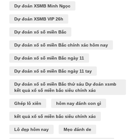
Dự đoán XSMB Minh Ngọc
Dự đoán XSMB VIP 26h
Dự đoán xổ số miền Bắc
Dự đoán xổ số miền Bắc chính xác hôm nay
Dự đoán xổ số miền Bắc ngày 11
Dự đoán xổ số miền Bắc ngày 11 tay
Dự đoán xổ số miền Bắc thứ sáu Dự đoán xsmb
kết quả xổ số miền bắc siêu chính xác
Ghép lô xiên
hôm nay đánh con gì
kết quả xổ số miền bắc siêu chính xác
Lô đẹp hôm nay
Mẹo đánh de