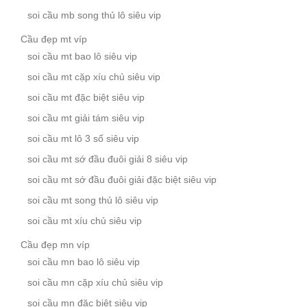
soi cầu mb song thủ lô siêu vip
Cầu đẹp mt víp
soi cầu mt bao lô siêu vip
soi cầu mt cặp xíu chủ siêu vip
soi cầu mt đặc biệt siêu vip
soi cầu mt giải tám siêu vip
soi cầu mt lô 3 số siêu vip
soi cầu mt sớ đầu đuôi giải 8 siêu vip
soi cầu mt sớ đầu đuôi giải đặc biệt siêu vip
soi cầu mt song thủ lô siêu vip
soi cầu mt xíu chủ siêu vip
Cầu đẹp mn víp
soi cầu mn bao lô siêu vip
soi cầu mn cặp xíu chủ siêu vip
soi cầu mn đặc biệt siêu vip