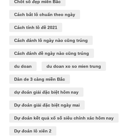
Chốt số đẹp miền Bắc
Cách bắt lô chuẩn theo ngày
Cách tính lô đề 2021
Cách đánh lô ngày nào cũng trúng
Cách đánh đề ngày nào cũng trúng
du doan
du doan xo so mien trung
Dàn de 3 càng miền Bắc
dự đoán giải đặc biệt hôm nay
Dự đoán giải đặc biệt ngày mai
Dự đoán kết quả xổ số siêu chính xác hôm nay
Dự đoán lô xiên 2