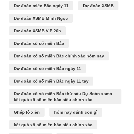
Dự đoán miền Bắc ngày 11
Dự đoán XSMB
Dự đoán XSMB Minh Ngọc
Dự đoán XSMB VIP 26h
Dự đoán xổ số miền Bắc
Dự đoán xổ số miền Bắc chính xác hôm nay
Dự đoán xổ số miền Bắc ngày 11
Dự đoán xổ số miền Bắc ngày 11 tay
Dự đoán xổ số miền Bắc thứ sáu Dự đoán xsmb
kết quả xổ số miền bắc siêu chính xác
Ghép lô xiên
hôm nay đánh con gì
kết quả xổ số miền bắc siêu chính xác