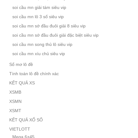
soi cầu mn giải tám siêu vip
soi cầu mn lô 3 số siêu vip
soi cầu mn sớ đầu đuôi giải 8 siêu vip
soi cầu mn sớ đầu đuôi giải đặc biệt siêu vip
soi cầu mn song thủ lô siêu vip
soi cầu mn xíu chủ siêu vip
Sổ mơ lô đề
Tính toán lô đề chính xác
KẾT QUẢ XS
XSMB
XSMN
XSMT
KẾT QUẢ XỔ SỐ
VIETLOTT
Mega 6×45